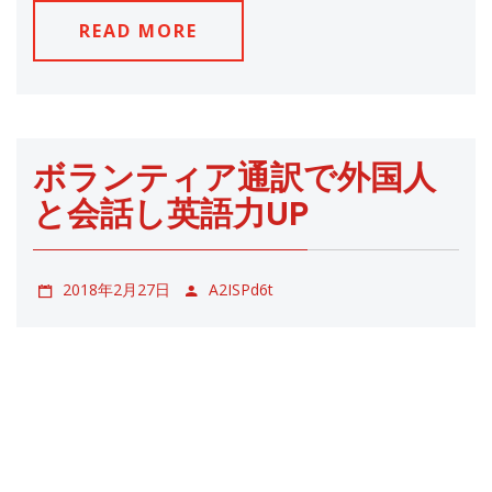
READ MORE
ボランティア通訳で外国人
と会話し英語力UP
2018年2月27日
A2ISPd6t
過去の投稿
投
稿
ナ
検