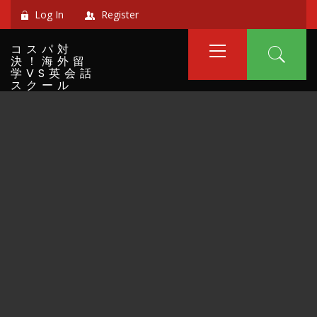
Skip
Log In
Register
to
Primary
content
コスパ対
Menu
決！海外留
学VS英会話
スクール